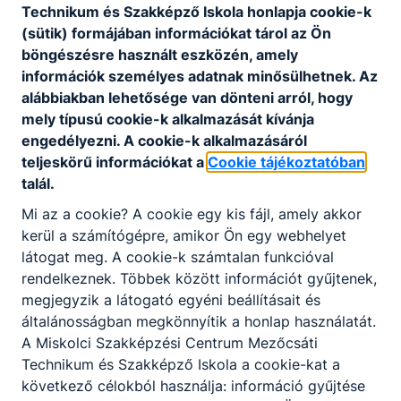
Technikum és Szakképző Iskola honlapja cookie-k
(sütik) formájában információkat tárol az Ön
Aktuális információ
böngészésre használt eszközén, amely
információk személyes adatnak minősülhetnek. Az
feltöltés alatt......
alábbiakban lehetősége van dönteni arról, hogy
mely típusú cookie-k alkalmazását kívánja
engedélyezni. A cookie-k alkalmazásáról
teljeskörű információkat a
Cookie tájékoztatóban
talál.
feltöltés alatt......
Mi az a cookie? A cookie egy kis fájl, amely akkor
kerül a számítógépre, amikor Ön egy webhelyet
látogat meg. A cookie-k számtalan funkcióval
rendelkeznek. Többek között információt gyűjtenek,
megjegyzik a látogató egyéni beállításait és
általánosságban megkönnyítik a honlap használatát.
Partnereink
A Miskolci Szakképzési Centrum Mezőcsáti
Technikum és Szakképző Iskola a cookie-kat a
következő célokból használja: információ gyűjtése