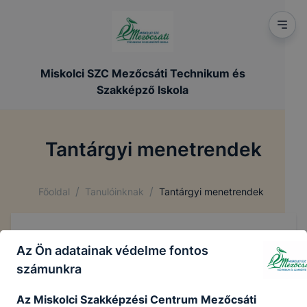
Miskolci SZC Mezőcsáti Technikum és
Szakképző Iskola
Tantárgyi menetrendek
/
/
Főoldal
Tanulóinknak
Tantárgyi menetrendek
Az Ön adatainak védelme fontos
számunkra
Az Miskolci Szakképzési Centrum Mezőcsáti