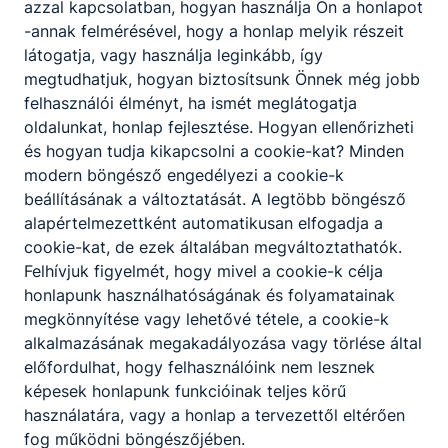
azzal kapcsolatban, hogyan használja Ön a honlapot
-annak felmérésével, hogy a honlap melyik részeit
látogatja, vagy használja leginkább, így
megtudhatjuk, hogyan biztosítsunk Önnek még jobb
felhasználói élményt, ha ismét meglátogatja
oldalunkat, honlap fejlesztése. Hogyan ellenőrizheti
és hogyan tudja kikapcsolni a cookie-kat? Minden
modern böngésző engedélyezi a cookie-k
beállításának a változtatását. A legtöbb böngésző
alapértelmezettként automatikusan elfogadja a
cookie-kat, de ezek általában megváltoztathatók.
Felhívjuk figyelmét, hogy mivel a cookie-k célja
honlapunk használhatóságának és folyamatainak
megkönnyítése vagy lehetővé tétele, a cookie-k
alkalmazásának megakadályozása vagy törlése által
előfordulhat, hogy felhasználóink nem lesznek
képesek honlapunk funkcióinak teljes körű
használatára, vagy a honlap a tervezettől eltérően
fog működni böngészőjében.