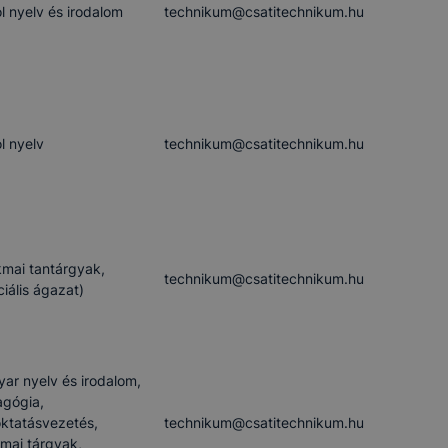
l nyelv és irodalom
technikum​@csatitechnikum.hu
l nyelv
technikum​@csatitechnikum.hu
mai tantárgyak,
technikum​@csatitechnikum.hu
ciális ágazat)
ar nyelv és irodalom,
gógia,
ktatásvezetés,
technikum​@csatitechnikum.hu
mai tárgyak,