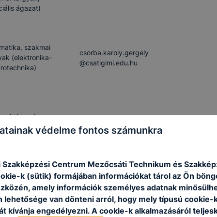
ciális ágazat)
rmatika, szakmai
csorba.karoly.gergely​
yak (elektronika-
@csatigimi.edu.hu
trotechnika)
mai tárgyak
technikum​@csatitechnikum.hu
lmiszeripar)
atainak védelme fontos számunkra
i Szakképzési Centrum Mezőcsáti Technikum és Szakképz
ookie-k (sütik) formájában információkat tárol az Ön bön
mai tárgyak
technikum​@csatitechnikum.hu
szközén, amely információk személyes adatnak minősülhe
lmiszeripar)
n lehetősége van dönteni arról, hogy mely típusú cookie-
t kívánja engedélyezni. A cookie-k alkalmazásáról teljes