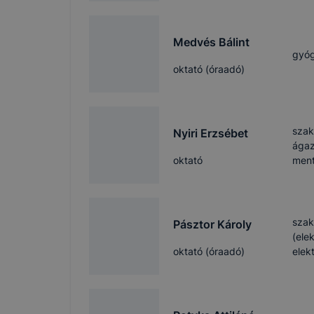
Medvés Bálint
gyó
oktató (óraadó)
szak
Nyiri Erzsébet
ágaz
oktató
ment
szak
Pásztor Károly
(ele
oktató (óraadó)
elek