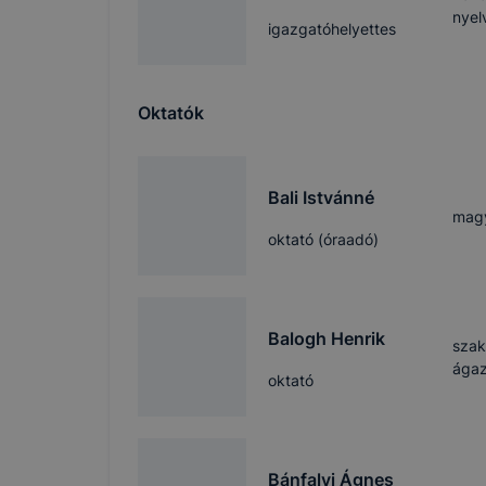
nyel
igazgatóhelyettes
Oktatók
Bali Istvánné
magy
oktató (óraadó)
Balogh Henrik
szak
ágaz
oktató
Bánfalvi Ágnes