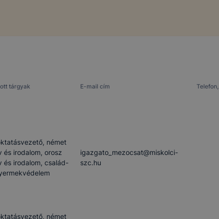
ott tárgyak
E-mail cím
Telefon,
ktatásvezető, német
v és irodalom, orosz
igazgato_mezocsat​@miskolci-
v és irodalom, család-
szc.hu
gyermekvédelem
ktatásvezető, német