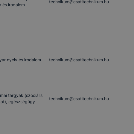
technikum​@csatitechnikum.hu
v és irodalom
ar nyelv és irodalom
technikum​@csatitechnikum.hu
mai tárgyak (szociális
technikum​@csatitechnikum.hu
at), egészségügy