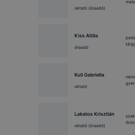
böngészőjé
mate
oktató (óraadó)
Kiss Attila
peda
tárg
óraadó
Kuli Gabriella
néme
gye
oktató
Lakatos Krisztián
szak
(köz
oktató (óraadó)