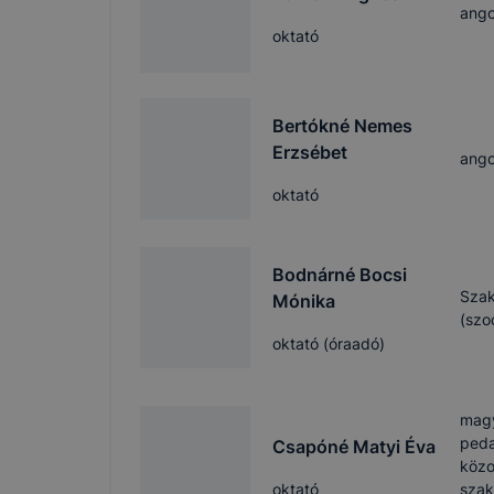
ango
oktató
Bertókné Nemes
Erzsébet
ango
oktató
Bodnárné Bocsi
Szak
Mónika
(szo
oktató (óraadó)
magy
peda
Csapóné Matyi Éva
közo
oktató
szak