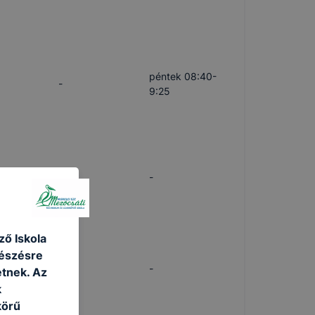
péntek 08:40-
-
9:25
-
-
ő Iskola
gészésre
-
-
tnek. Az
k
körű