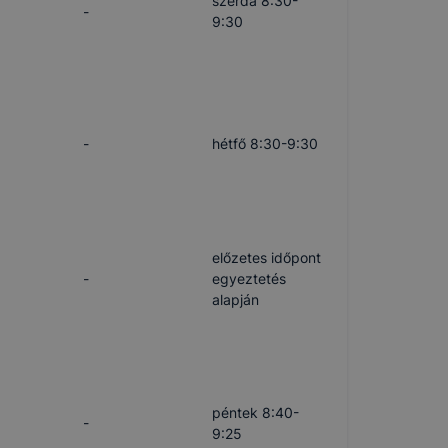
szerda 8:30-
-
9:30
-
hétfő 8:30-9:30
előzetes időpont
-
egyeztetés
alapján
péntek 8:40-
-
9:25