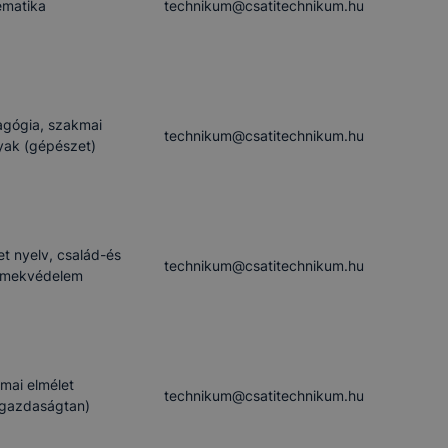
ben.
matika
technikum​@csatitechnikum.hu
gógia, szakmai
technikum​@csatitechnikum.hu
yak (gépészet)
t nyelv, család-és
technikum​@csatitechnikum.hu
rmekvédelem
mai elmélet
technikum​@csatitechnikum.hu
gazdaságtan)