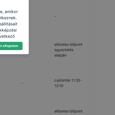
re, amikor
-
-
elkeznek.
llításait
akképzési
övetkező
asználja Ön
előzetes időpont
et elfogadom
a, vagy
-
egyeztetés
g jobb
alapján
tése.
en modern
több
 de ezek
csütörtök 11:25-
-
k célja
12:10
 lehetővé
kcióinak
ödni
előzetes időpont