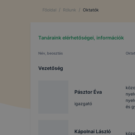
/
/
Főoldal
Rólunk
Oktatók
Tanáraink elérhetőségei, információk
Név, beosztás
Oktat
Vezetőség
közo
Pásztor Éva
nyel
nyel
igazgató
és 
Kápolnai László
közo