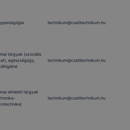
gypedagógia
technikum​@csatitechnikum.hu
mai tárgyak (szociális
at), egészségügy,
technikum​@csatitechnikum.hu
álhigiéné
mai elméleti tárgyak
ktronika-
technikum​@csatitechnikum.hu
trotechnika)