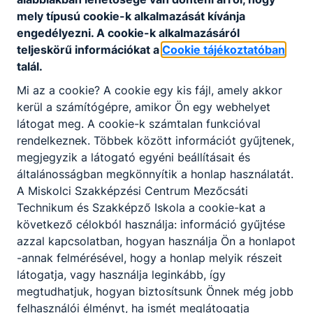
mely típusú cookie-k alkalmazását kívánja
engedélyezni. A cookie-k alkalmazásáról
teljeskörű információkat a
Cookie tájékoztatóban
talál.
Partnereink
Mi az a cookie? A cookie egy kis fájl, amely akkor
kerül a számítógépre, amikor Ön egy webhelyet
látogat meg. A cookie-k számtalan funkcióval
rendelkeznek. Többek között információt gyűjtenek,
megjegyzik a látogató egyéni beállításait és
általánosságban megkönnyítik a honlap használatát.
A Miskolci Szakképzési Centrum Mezőcsáti
Technikum és Szakképző Iskola a cookie-kat a
következő célokból használja: információ gyűjtése
azzal kapcsolatban, hogyan használja Ön a honlapot
-annak felmérésével, hogy a honlap melyik részeit
látogatja, vagy használja leginkább, így
megtudhatjuk, hogyan biztosítsunk Önnek még jobb
felhasználói élményt, ha ismét meglátogatja