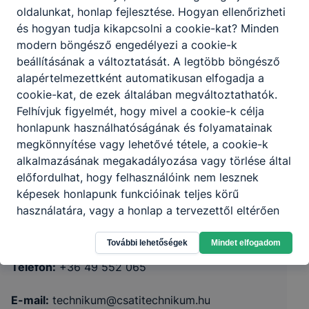
oldalunkat, honlap fejlesztése. Hogyan ellenőrizheti
és hogyan tudja kikapcsolni a cookie-kat? Minden
modern böngésző engedélyezi a cookie-k
beállításának a változtatását. A legtöbb böngésző
alapértelmezettként automatikusan elfogadja a
cookie-kat, de ezek általában megváltoztathatók.
Felhívjuk figyelmét, hogy mivel a cookie-k célja
honlapunk használhatóságának és folyamatainak
megkönnyítése vagy lehetővé tétele, a cookie-k
Miskolci SZC Mezőcsáti Technikum és
alkalmazásának megakadályozása vagy törlése által
Szakképző Iskola
előfordulhat, hogy felhasználóink nem lesznek
képesek honlapunk funkcióinak teljes körű
3450 Mezőcsát, Kossuth utca 12.
használatára, vagy a honlap a tervezettől eltérően
fog működni böngészőjében.
CLASSROOM
KRÉTA
További lehetőségek
Mindet elfogadom
Telefon:
+36 49 552 065
E-mail:
technikum@csatitechnikum.hu