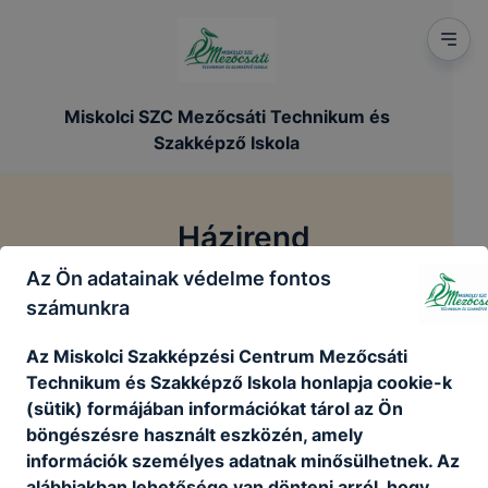
Miskolci SZC Mezőcsáti Technikum és
Szakképző Iskola
Házirend
Az Ön adatainak védelme fontos
/
/
Főoldal
Szakmai dokumentumok
Házirend
számunkra
Az Miskolci Szakképzési Centrum Mezőcsáti
A házirendről
Technikum és Szakképző Iskola honlapja cookie-k
(sütik) formájában információkat tárol az Ön
Házirend
böngészésre használt eszközén, amely
információk személyes adatnak minősülhetnek. Az
alábbiakban lehetősége van dönteni arról, hogy