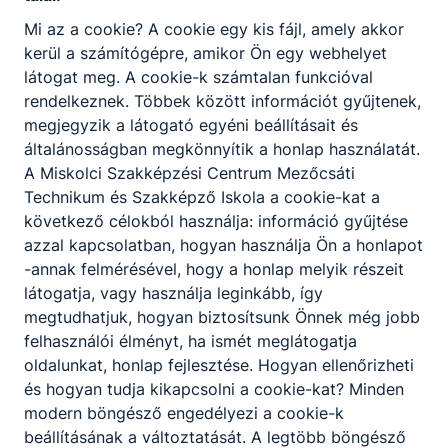
szüksége van.
Mi az a cookie? A cookie egy kis fájl, amely akkor
kerül a számítógépre, amikor Ön egy webhelyet
látogat meg. A cookie-k számtalan funkcióval
KOMPETENCIAELVÁRÁS
rendelkeznek. Többek között információt gyűjtenek,
Állóképesség, ügyes mozgás, kézügyesség,
megjegyzik a látogató egyéni beállításait és
csapatmunka.
általánosságban megkönnyítik a honlap használatát.
A Miskolci Szakképzési Centrum Mezőcsáti
Technikum és Szakképző Iskola a cookie-kat a
A SZAKKÉPZETTSÉGGEL RENDELKEZŐ
következő célokból használja: információ gyűjtése
átvételi és raktározási feladatokat végez;
azzal kapcsolatban, hogyan használja Ön a honlapot
nyersanyagot, készterméket vizsgál,
-annak felmérésével, hogy a honlap melyik részeit
gyártásközi ellenőrzést végez;
látogatja, vagy használja leginkább, így
eszközöket használ, gépeket és
megtudhatjuk, hogyan biztosítsunk Önnek még jobb
berendezéseket kezel;
felhasználói élményt, ha ismét meglátogatja
előkészítő műveleteket végez;
oldalunkat, honlap fejlesztése. Hogyan ellenőrizheti
tésztát készít;
és hogyan tudja kikapcsolni a cookie-kat? Minden
tölteléket készít;
modern böngésző engedélyezi a cookie-k
feldolgozza a tésztát;
beállításának a változtatását. A legtöbb böngésző