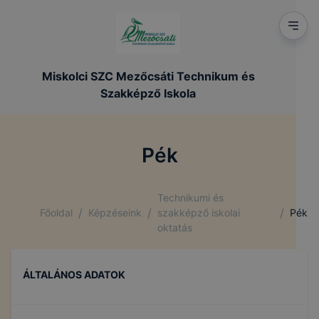
Miskolci SZC Mezőcsáti Technikum és
Szakképző Iskola
Pék
Technikumi és
/
/
/
Főoldal
Képzéseink
szakképző iskolai
Pék
oktatás
ÁLTALÁNOS ADATOK