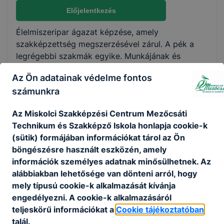
Nem válaszható
Előjelentkezés
Élelmiszeripar ágazat képzése, amely
KKK/PTT
szakképzettség megszerzésével zárul. A pék a
KKK letöltése (pdf)
legrégebbi szakmák egyike. Munkájának és
PTT letöltése (pdf)
szakértelmének köszönhetően kerülhet a boltok
Az Ön adatainak védelme fontos
polcaira a legalapvetőbb élelmiszerünk, a kenyér.
számunkra
A pék készíti a péksüteményeket, a kalácsokat,
Okleveles technikusképzés
pogácsákat, leveles termékeket. A pék munkáját
Nem
Az Miskolci Szakképzési Centrum Mezőcsáti
ma már korszerű gépek és technológiák segítik,
Technikum és Szakképző Iskola honlapja cookie-k
hogy ne legyen annyira megterhelő, mint
(sütik) formájában információkat tárol az Ön
régebben. A pék szakma megbecsülése
böngészésre használt eszközén, amely
folyamatosan emelkedik, ezért nagy szükség van
információk személyes adatnak minősülhetnek. Az
jól képzett pékekre.
alábbiakban lehetősége van dönteni arról, hogy
Ajánlott minden fiatal számára, aki szeret sütni,
mely típusú cookie-k alkalmazását kívánja
érdeklődik az élelmiszerek előállítása iránt,
engedélyezni. A cookie-k alkalmazásáról
szeretne olyan termékeket alkotni, amelyekre a
teljeskörű információkat a
Cookie tájékoztatóban
fogyasztóknak naponta alapvető élelmiszerként
talál.