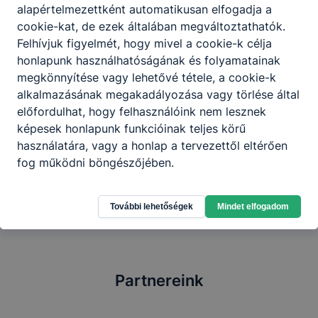
tésztát keleszt;
alapértelmezettként automatikusan elfogadja a
tésztát süt;
cookie-kat, de ezek általában megváltoztathatók.
befejező műveleteket végez;
Felhívjuk figyelmét, hogy mivel a cookie-k célja
készterméket kezel, csomagol;
honlapunk használhatóságának és folyamatainak
adminisztrációs munkát végez.
megkönnyítése vagy lehetővé tétele, a cookie-k
alkalmazásának megakadályozása vagy törlése által
előfordulhat, hogy felhasználóink nem lesznek
képesek honlapunk funkcióinak teljes körű
Megosztás
használatára, vagy a honlap a tervezettől eltérően
fog működni böngészőjében.
További lehetőségek
Mindet elfogadom
Partnereink