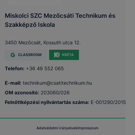
Miskolci SZC Mezőcsáti Technikum és
Szakképző Iskola
3450 Mezőcsát, Kossuth utca 12.
CLASSROOM
KRÉTA
Telefon:
+36 49 552 065
E-mail:
technikum@csatitechnikum.hu
OM azonosító:
203060/026
Felnőttképzési nyilvántartás száma:
E-001290/2015
Adatvédelmi irányelvek
Impresszum