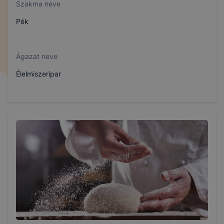
Szakma neve
Pék
Ágazat neve
Élelmiszeripar
Szakmajegyzék száma
407210511
Képzés időtartama
3 év
Választható szakmairányok: