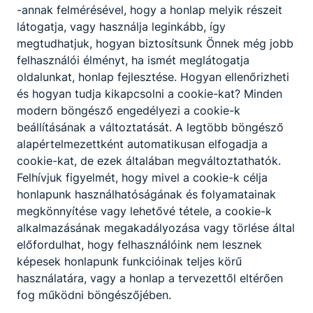
-annak felmérésével, hogy a honlap melyik részeit
mellett;
látogatja, vagy használja leginkább, így
részt vesz a gyermek, fiatal szabadidős
megtudhatjuk, hogyan biztosítsunk Önnek még jobb
tevékenységének szervezésében és
felhasználói élményt, ha ismét meglátogatja
lebonyolításában;
oldalunkat, honlap fejlesztése. Hogyan ellenőrizheti
infokommunikációs eszközöket és a
és hogyan tudja kikapcsolni a cookie-kat? Minden
számítógépet használ.
modern böngésző engedélyezi a cookie-k
beállításának a változtatását. A legtöbb böngésző
alapértelmezettként automatikusan elfogadja a
ISKOLASPECIFIKUS INFORMÁCIÓK A KÉPZÉSHEZ
cookie-kat, de ezek általában megváltoztathatók.
Felhívjuk figyelmét, hogy mivel a cookie-k célja
Képzési helyszín:
honlapunk használhatóságának és folyamatainak
Miskolci SZC
megkönnyítése vagy lehetővé tétele, a cookie-k
Mezőcsáti Technikum
alkalmazásának megakadályozása vagy törlése által
és Szakképző Iskola
előfordulhat, hogy felhasználóink nem lesznek
Szakképzési
képesek honlapunk funkcióinak teljes körű
Szakmajegyzék szám:
Jelentkezési Rendszer
használatára, vagy a honlap a tervezettől eltérően
4 0922 22 01
fog működni böngészőjében.
Képzési idő: 3 év