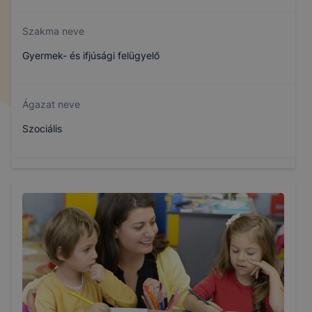
Szakma neve
Gyermek- és ifjúsági felügyelő
Ágazat neve
Szociális
Szakmajegyzék száma
409222201
Képzés időtartama
3 év