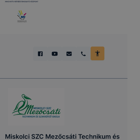
Miskolci SZC Mezőcsáti Technikum és