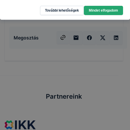
Munkarend: Esti
További lehetőségek
Mindet elfogadom
Megosztás
Partnereink