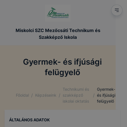
Miskolci SZC Mezőcsáti Technikum és
Szakképző Iskola
Gyermek- és ifjúsági
felügyelő
Technikumi és
Gyermek-
/
/
/
Főoldal
Képzéseink
szakképző
és ifjúsági
iskolai oktatás
felügyelő
ÁLTALÁNOS ADATOK