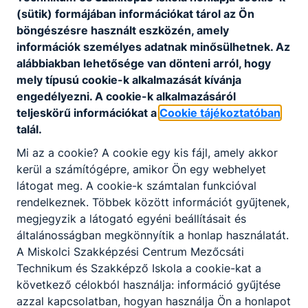
(sütik) formájában információkat tárol az Ön
Felelősségtudat, kapcsolatteremtő készség,
böngészésre használt eszközén, amely
empatikus készség, türelmesség, tolerancia,
információk személyes adatnak minősülhetnek. Az
határozottság, motiváló készség, rugalmasság,
alábbiakban lehetősége van dönteni arról, hogy
döntésképesség, kreativitás, ötletgazdagság.
mely típusú cookie-k alkalmazását kívánja
engedélyezni. A cookie-k alkalmazásáról
teljeskörű információkat a
Cookie tájékoztatóban
A SZAKKÉPZETTSÉGGEL RENDELKEZŐ
talál.
gyermekjóléti alapellátási és
Mi az a cookie? A cookie egy kis fájl, amely akkor
gyermekvédelmi szakellátási
kerül a számítógépre, amikor Ön egy webhelyet
intézményekben, valamint
látogat meg. A cookie-k számtalan funkcióval
javítóintézetekben gondozó és
rendelkeznek. Többek között információt gyűjtenek,
gyermekfelügyelő munkakörökben lát el
megjegyzik a látogató egyéni beállításait és
feladatokat;
általánosságban megkönnyítik a honlap használatát.
megszervezi és elvégzi – feladattól
A Miskolci Szakképzési Centrum Mezőcsáti
függően a gyermek, ﬁatal bevonásával – a
Technikum és Szakképző Iskola a cookie-kat a
gyermek, ﬁatal életkorának, állapotának
következő célokból használja: információ gyűjtése
megfelelő napi tevékenységeket az
azzal kapcsolatban, hogyan használja Ön a honlapot
intézmény vezetője és a nevelő irányítása