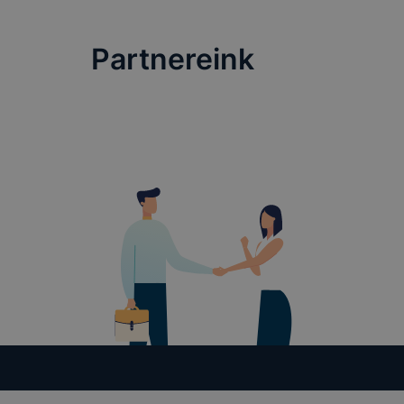
böngészőjé
Partnereink