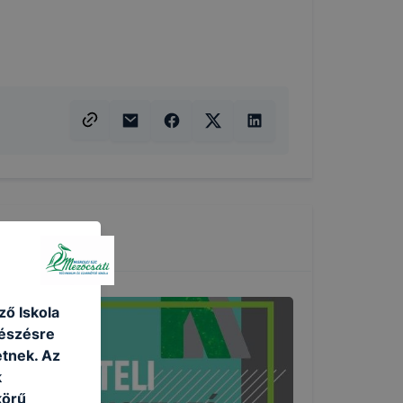
ő Iskola
gészésre
tnek. Az
k
körű