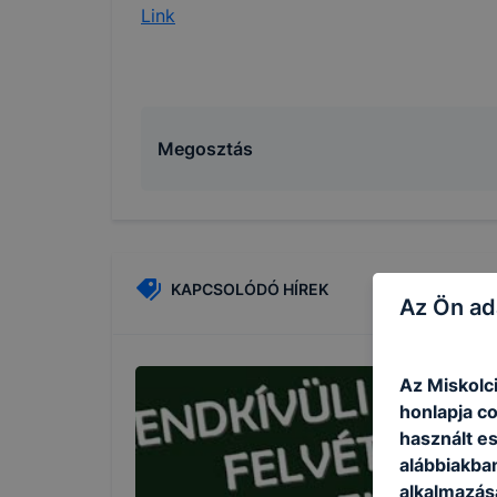
Link
Megosztás
KAPCSOLÓDÓ HÍREK
Az Ön ad
Az Miskolc
honlapja c
használt e
alábbiakba
alkalmazásá