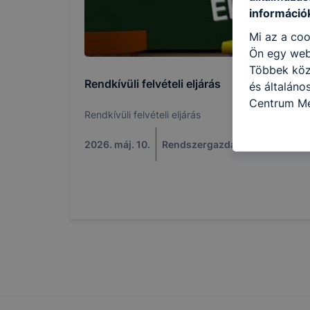
információ
Mi az a coo
Ön egy web
Többek közö
Rendkívüli felvételi eljárás
és általáno
Centrum Me
Rendkívüli felvételi eljárás
célokból ha
a honlapot 
2026. máj. 10.
Rendszergazda
használja l
felhasználó
Hogyan elle
böngésző en
böngésző a
általában m
honlapunk 
tétele, a c
előfordulha
teljes körű