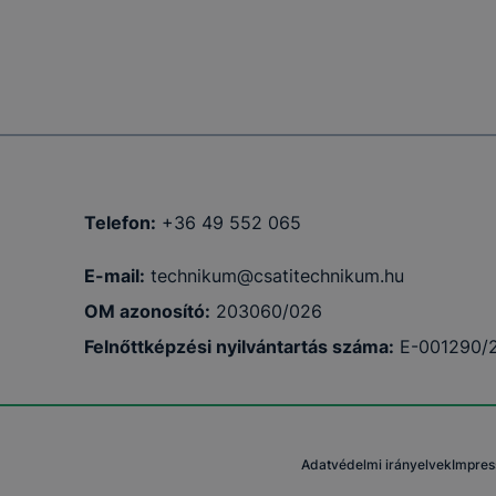
Telefon:
+36 49 552 065
E-mail:
technikum@csatitechnikum.hu
OM azonosító:
203060/026
Felnőttképzési nyilvántartás száma:
E-001290/
Adatvédelmi irányelvek
Impre