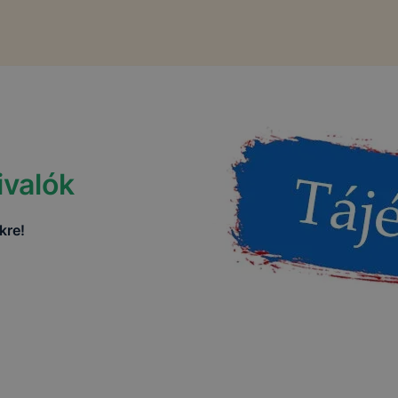
ivalók
kre!