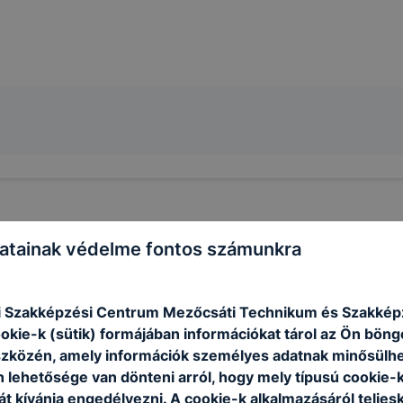
atainak védelme fontos számunkra
i Szakképzési Centrum Mezőcsáti Technikum és Szakképz
ookie-k (sütik) formájában információkat tárol az Ön bön
szközén, amely információk személyes adatnak minősülhe
n lehetősége van dönteni arról, hogy mely típusú cookie-
t kívánja engedélyezni. A cookie-k alkalmazásáról teljes