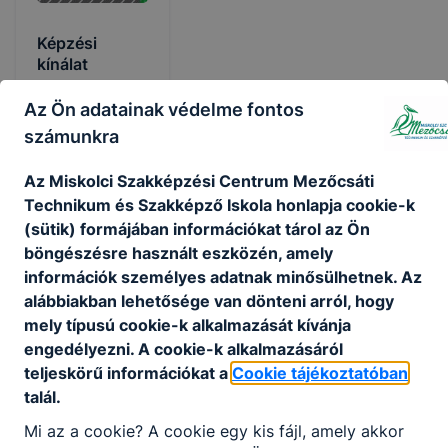
Képzési
kínálat
Az Ön adatainak védelme fontos
Elérhető a
képzési
számunkra
kínálatunk!
Az Miskolci Szakképzési Centrum Mezőcsáti
2026.
Technikum és Szakképző Iskola honlapja cookie-k
febr.
Rendszergazda
(sütik) formájában információkat tárol az Ön
4.
böngészésre használt eszközén, amely
információk személyes adatnak minősülhetnek. Az
alábbiakban lehetősége van dönteni arról, hogy
mely típusú cookie-k alkalmazását kívánja
engedélyezni. A cookie-k alkalmazásáról
teljeskörű információkat a
Cookie tájékoztatóban
talál.
Partnereink
Mi az a cookie? A cookie egy kis fájl, amely akkor