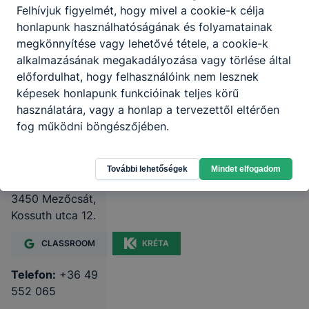
Felhívjuk figyelmét, hogy mivel a cookie-k célja
honlapunk használhatóságának és folyamatainak
megkönnyítése vagy lehetővé tétele, a cookie-k
alkalmazásának megakadályozása vagy törlése által
Miskolci SZC
előfordulhat, hogy felhasználóink nem lesznek
képesek honlapunk funkcióinak teljes körű
Mezőcsáti
használatára, vagy a honlap a tervezettől eltérően
Technikum és
fog működni böngészőjében.
Szakképző
Iskola
További lehetőségek
Mindet elfogadom
3450 Mezőcsát,
Kossuth utca 12.
CLASSROOM
KRÉTA
Telefon:
+36 49
552 065