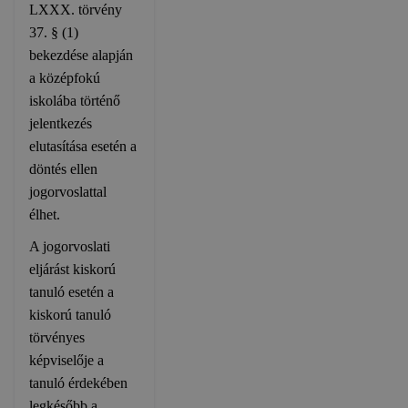
LXXX. törvény
37. § (1)
bekezdése alapján
a középfokú
iskolába történő
jelentkezés
elutasítása esetén a
döntés ellen
jogorvoslattal
élhet.
A jogorvoslati
eljárást kiskorú
tanuló esetén a
kiskorú tanuló
törvényes
képviselője a
tanuló érdekében
legkésőbb a