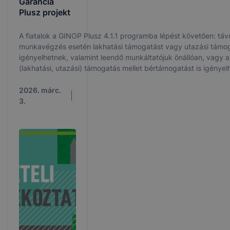
Garancia
Plusz projekt
A fiatalok a GINOP Plusz 4.1.1 programba lépést követően: távoli
munkavégzés esetén lakhatási támogatást vagy utazási támo
igényelhetnek, valamint leendő munkáltatójuk önállóan, vagy akár a mobilitási
(lakhatási, utazási) támogatás mellet bértámogatást is igényel
foglalkoztatásukhoz. A bértámogatás a munkavállaló bruttó bérének 50%-a,
de legfeljebb havi 350.000 Ft lehet. A bértámogatás időtartam
2026. márc.
hónap. A bértámogatást a munkáltató, a lakhatási, vagy utazási támogatást a
3.
programrésztvevő fiatal kérelemben igényelheti a foglalkoztat
megkezdését megelőzően. A támogatásokról részletes informá
https://nfsz.munka.hu/cikk/3817/_Ifjusagi_Garancia_Plusz_GI
oldalon található.