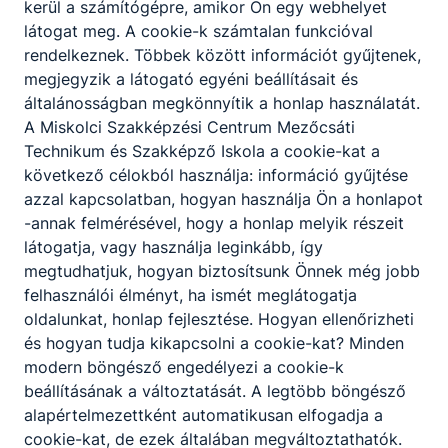
kerül a számítógépre, amikor Ön egy webhelyet
látogat meg. A cookie-k számtalan funkcióval
rendelkeznek. Többek között információt gyűjtenek,
megjegyzik a látogató egyéni beállításait és
általánosságban megkönnyítik a honlap használatát.
A Miskolci Szakképzési Centrum Mezőcsáti
Technikum és Szakképző Iskola a cookie-kat a
következő célokból használja: információ gyűjtése
azzal kapcsolatban, hogyan használja Ön a honlapot
-annak felmérésével, hogy a honlap melyik részeit
látogatja, vagy használja leginkább, így
megtudhatjuk, hogyan biztosítsunk Önnek még jobb
felhasználói élményt, ha ismét meglátogatja
oldalunkat, honlap fejlesztése. Hogyan ellenőrizheti
és hogyan tudja kikapcsolni a cookie-kat? Minden
modern böngésző engedélyezi a cookie-k
beállításának a változtatását. A legtöbb böngésző
alapértelmezettként automatikusan elfogadja a
cookie-kat, de ezek általában megváltoztathatók.