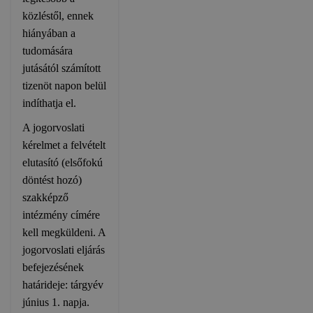
közléstől, ennek
hiányában a
tudomására
jutásától számított
tizenöt napon belül
indíthatja el.
A jogorvoslati
kérelmet a felvételt
elutasító (elsőfokú
döntést hozó)
szakképző
intézmény címére
kell megküldeni. A
jogorvoslati eljárás
befejezésének
határideje: tárgyév
június 1. napja.