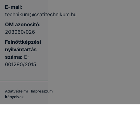
E-mail:
technikum@csatitechnikum.hu
OM azonosító:
203060/026
Felnőttképzési
nyilvántartás
száma:
E-
001290/2015
Adatvédelmi
Impresszum
irányelvek